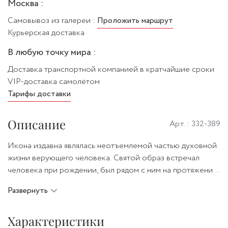
Москва :
Самовывоз из галереи :
Проложить маршрут
Курьерская доставка
В любую точку мира :
Доставка транспортной компанией в кратчайшие сроки
VIP-доставка самолётом
Тарифы доставки
Описание
Арт. :
332-389
Икона издавна являлась неотъемлемой частью духовной
жизни верующего человека. Святой образ встречал
человека при рождении, был рядом с ним на протяжении
всей жизни, и провожал в последний путь. Образы святых
Развернуть
приносят в дом спокойствие, объединяют семью,
помогают мыслить, и действовать с чистыми помыслами.
Характеристики
Символ христианской веры, эксклюзивная икона будет