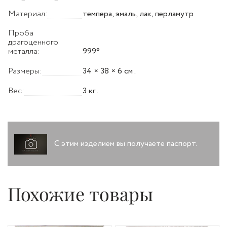
красивым и ценным подарком для христианина к
Материал:
темпера, эмаль, лак, перламутр
рождению, именинам, крестинам, Пасхе, на Венчание,
Юбилей, общий или личный праздник.
Проба
драгоценного
металла:
999°
Размеры:
34 × 38 × 6 см .
Вес:
3 кг .
С этим изделием вы получаете паспорт.
Похожие товары