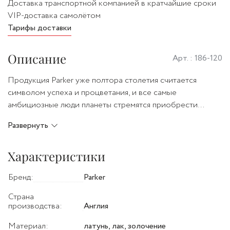
Доставка транспортной компанией в кратчайшие сроки
VIP-доставка самолётом
Тарифы доставки
Описание
Арт. :
186-120
Продукция Parker уже полтора столетия считается
символом успеха и процветания, и все самые
амбициозные люди планеты стремятся приобрести
статусные ручки, ставшие легендой. В наше время ручки
Развернуть
Паркер - не просто принадлежности для письма, это
стиль жизни и показатель высокого социального статуса.
Характеристики
Если бизнесмен подписывает такой ручкой деловой
контракт, значит, дела идут очень хорошо, поэтому с его
Бренд:
Parker
компанией выгодно иметь дело. И когда мы покупаем или
получаем в сувенир ручки Parker, мы верим, что
Страна
достигнем цели жизни и реализуем самые дерзкие мечты.
производства:
Англия
Материал:
латунь, лак, золочение